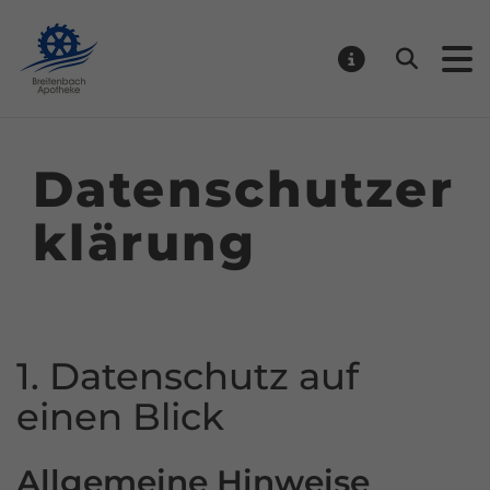
Breitenbach-Apotheke
Suchen
MELDUNGE
Datenschutzer
klärung
1. Datenschutz auf
einen Blick
Allgemeine Hinweise