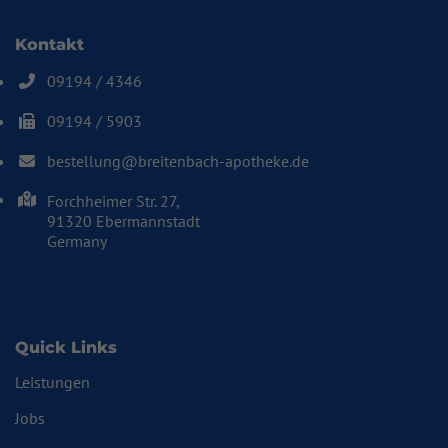
Kontakt
09194 / 4346
Telefonnummer: 0 9 1 9 4 4 3 4 6
09194 / 5903
Faxnummer: 0 9 1 9 4 5 9 0 3
bestellung@breitenbach-apotheke.de
E-Mail Adresse: bestellung@breitenbach-apotheke.de
Adresse:
Forchheimer Str. 27,
, 9 1 3 2 0
91320
Ebermannstadt
Germany
Quick Links
Leistungen
Jobs