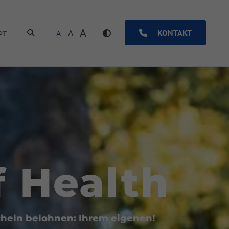
A
A
SUCHEN
KONTAKT
A
PT
f Health
heln belohnen: ­Ihrem eigenen!