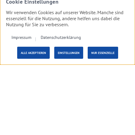
Cookie Einstellungen
Wir verwenden Cookies auf unserer Website. Manche sind
essenziell für die Nutzung, andere helfen uns dabei die
Nutzung für Sie zu verbessern.
Impressum
Datenschutzerklärung
Vorbestellung
E-Rezept
per
WhatsApp
ALLE AKZEPTIEREN
EINSTELLUNGEN
NUR ESSENZIELLE
Willkommen in der
Einleitung
Breitenbach-Apotheke
Nach O
online
Die Breitenbach-Apotheke wird seit 1996 erfolgreich von
Frank Heidenreich und seinem Team geführt.
Wir, das Team der Breitenbach-Apotheke, sehen uns nicht nur
als Dienstleister: